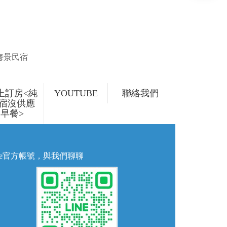
丁海景民宿
上訂房<純
YOUTUBE
聯絡我們
宿沒供應
早餐>
ine官方帳號，與我們聊聊