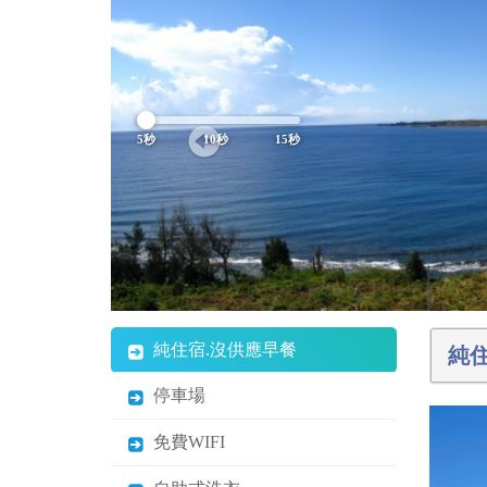
5秒
10秒
15秒
純住宿.沒供應早餐
純
停車場
免費WIFI