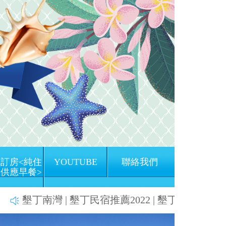
訂房<純住
YOUTUBE
聯絡我們
供應早餐>
墾丁南灣 | 墾丁民宿推薦2022 | 墾丁南灣渡假飯店 |
Next