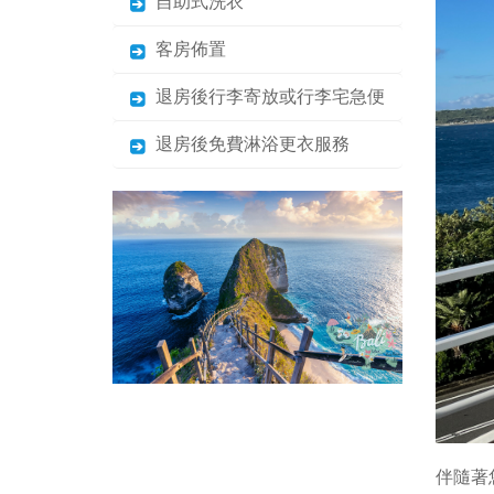
自助式洗衣
客房佈置
退房後行李寄放或行李宅急便
退房後免費淋浴更衣服務
伴隨著您