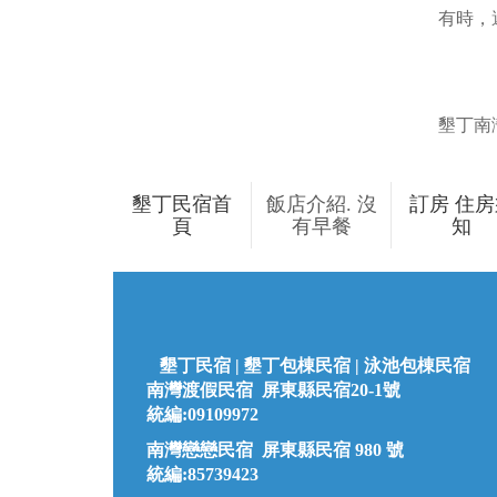
有時，還
墾丁南灣
墾丁民宿首
飯店介紹. 沒
訂房 住房
頁
有早餐
知
墾丁民宿 |
墾丁
包棟民宿 | 泳池包棟民宿
南灣渡假民宿 屏東縣民宿20-1號
統編:09109972
南灣戀戀民宿 屏東縣民宿 980 號
統編:85739423