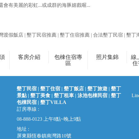
會有美麗的彩虹...或成群的海豚嬉戲喔...
渡假飯店 | 墾丁民宿推薦 | 墾丁住宿推薦 | 合法墾丁民宿 | 墾
須
客房介紹
包棟住宿專
照片集錦
線
區
住
墾丁民宿 | 墾丁住宿 | 墾丁飯店 | 墾丁旅遊 | 墾丁
景點 | 墾丁美食 | 墾丁租車 | 泳池包棟民宿 | 墾丁
L
包棟民宿 |
墾丁VILLA
訂房專線 :
08-888-0123
上午8點~晚上9點
地址 :
屏東縣恆春鎮南灣路10號