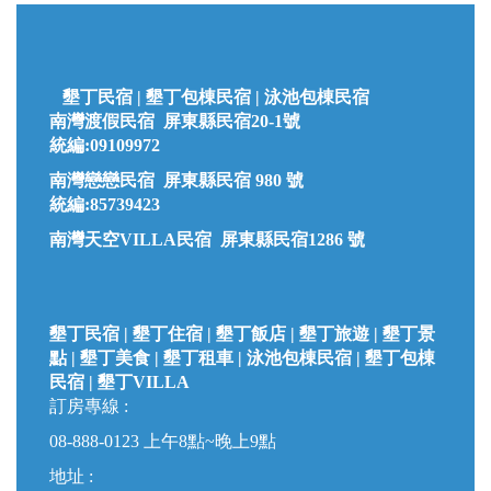
墾丁民宿 |
墾丁
包棟民宿 | 泳池包棟民宿
南灣渡假民宿 屏東縣民宿20-1號
統編:09109972
南灣戀戀民宿 屏東縣民宿 980 號
統編:85739423
南灣天空VILLA民宿 屏東縣民宿1286 號
墾丁民宿 | 墾丁住宿 | 墾丁飯店 | 墾丁旅遊 | 墾丁景
點 | 墾丁美食 | 墾丁租車 | 泳池包棟民宿 | 墾丁包棟
民宿 |
墾丁VILLA
訂房專線 :
08-888-0123
上午8點~晚上9點
地址 :