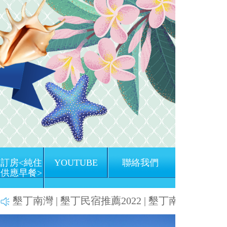
訂房<純住
YOUTUBE
聯絡我們
供應早餐>
南灣 | 墾丁民宿推薦2022 | 墾丁南灣渡假飯店 | 墾丁住
Next