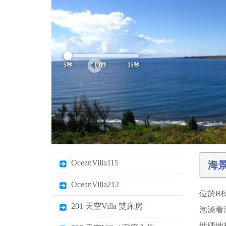
5秒
10秒
15秒
OceanVilla115
海景
OceanVilla212
位於B棟
201 天空Villa 雙床房
泡澡看
地磚地