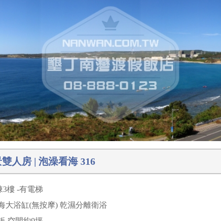
雙人房 | 泡澡看海 316
3樓 -有電梯
海大浴缸(無按摩) 乾濕分離衛浴
板 空間約9坪