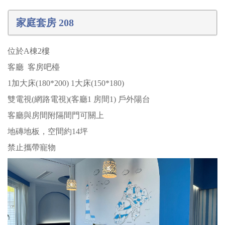
家庭套房 208
位於A棟2樓
客廳 客房吧檯
1加大床(180*200) 1大床(150*180)
雙電視(網路電視)(客廳1 房間1) 戶外陽台
客廳與房間附隔間門可關上
地磚地板，空間約14坪
禁止攜帶寵物