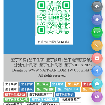
LINE
墾丁民宿 | 墾丁住宿 | 墾丁飯店 | 墾丁南灣渡假飯店
| 泳池包棟民宿 | 墾丁包棟民宿 | 墾丁VILLA 2023.
Design by WWW.NANWAN.COM.TW Copyright ©
All rights reserved.
墾丁民宿
墾丁住宿
墾丁飯店
墾丁旅遊
墾丁景點
墾丁美食
墾丁租車
墾丁衝浪
墾丁民宿包棟
墾丁民宿VILLA
墾丁民宿推薦
墾丁民宿游泳池
墾丁民宿推薦PTT
墾丁民宿親子
墾丁民宿私人沙灘
墾丁民宿推薦四人房
包棟民宿 墾丁
泳池包棟民宿
包棟民宿
墾丁VILLA