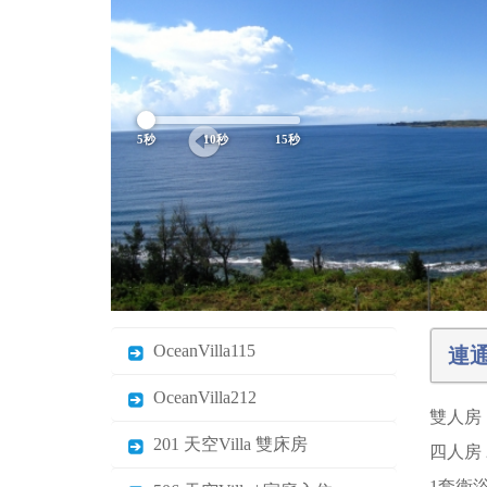
5秒
10秒
15秒
OceanVilla115
連通
OceanVilla212
雙人房 
201 天空Villa 雙床房
四人房 
1套衛