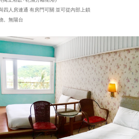
與四人房連通 有房門可關 並可從內部上鎖
物。無陽台