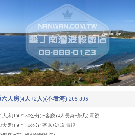
六人房(4人+2人)(不看海) 205 305
1大床(150*180公分) +客廳 (4人長桌+茶几) 電視
2大床(150*180公分) 茶水+冰箱 電視
浴(獨立浴缸+乾濕分離衛浴)