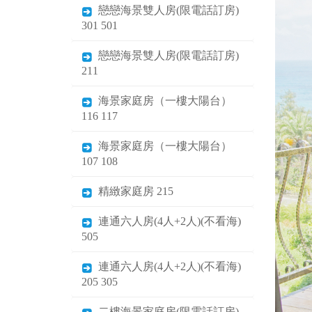
連通六人房(4人+2人)(不看海)
505
連通六人房(4人+2人)(不看海)
205 305
二樓海景家庭房(限電話訂房)
316
二樓海景家庭房(限電話訂房)
317
浪漫雙人房 206
包棟 | 南灣二館 | 家庭房 321
包棟 | 南灣二館 | 雙人房 322
包棟 | 南灣二館 | 雙人房 222
包棟 | 南灣二館 | 家庭房 221