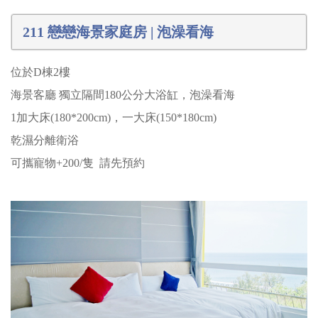
211 戀戀海景家庭房 | 泡澡看海
位於D棟2樓
海景客廳 獨立隔間180公分大浴缸，泡澡看海
1加大床(180*200cm)，一大床(150*180cm)
乾濕分離衛浴
可攜寵物+200/隻 請先預約